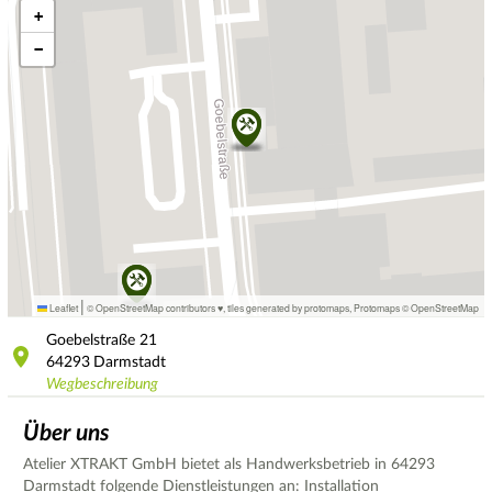
+
−
|
Leaflet
© OpenStreetMap contributors ♥,
tiles generated by protomaps
,
Protomaps
©
OpenStreetMap
Goebelstraße
21
64293
Darmstadt
Wegbeschreibung
Über uns
Atelier XTRAKT GmbH bietet als Handwerksbetrieb in 64293
Darmstadt folgende Dienstleistungen an: Installation