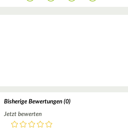
Bisherige Bewertungen (0)
Jetzt bewerten
Bewertung
1
2
3
4
5