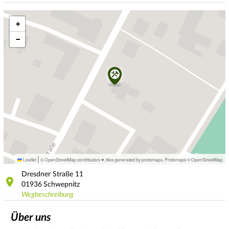
+
−
|
Leaflet
© OpenStreetMap contributors ♥,
tiles generated by protomaps
,
Protomaps
©
OpenStreetMap
Dresdner Straße
11
01936
Schwepnitz
Wegbeschreibung
Über uns