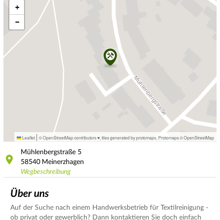
+
−
|
Leaflet
© OpenStreetMap contributors ♥,
tiles generated by protomaps
,
Protomaps
©
OpenStreetMap
Mühlenbergstraße
5
58540
Meinerzhagen
Wegbeschreibung
Über uns
Auf der Suche nach einem Handwerksbetrieb für Textilreinigung -
ob privat oder gewerblich? Dann kontaktieren Sie doch einfach