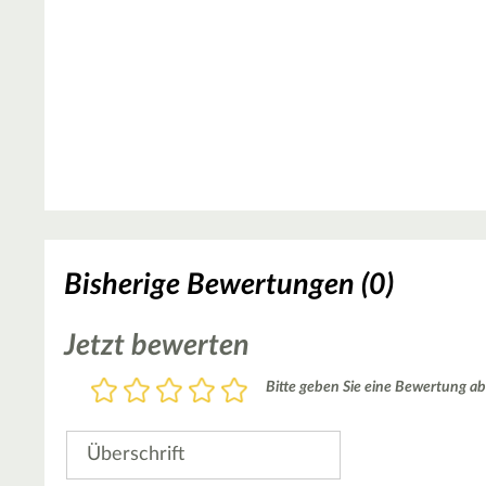
Bisherige Bewertungen (0)
Jetzt bewerten
Bewertung
Bitte geben Sie eine Bewertung ab
1
2
3
4
5
Stern
Sterne
Sterne
Sterne
Sterne
Überschrift