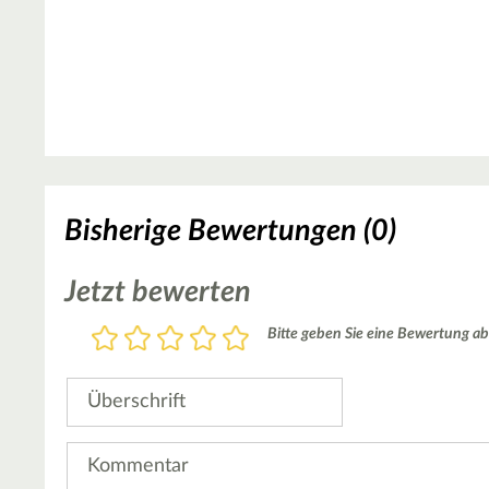
Bisherige Bewertungen (0)
Jetzt bewerten
Bewertung
Bitte geben Sie eine Bewertung ab
1
2
3
4
5
Stern
Sterne
Sterne
Sterne
Sterne
Überschrift
Kommentar