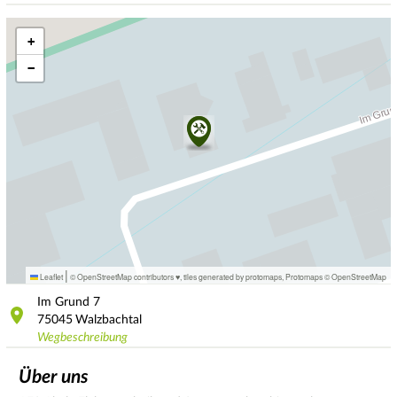
+
−
|
Leaflet
© OpenStreetMap contributors ♥,
tiles generated by protomaps
,
Protomaps
©
OpenStreetMap
Im Grund
7
75045
Walzbachtal
Wegbeschreibung
Über uns