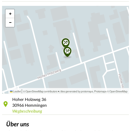
+
−
|
Leaflet
© OpenStreetMap contributors ♥,
tiles generated by protomaps
,
Protomaps
©
OpenStreetMap
Hoher Holzweg
36
30966
Hemmingen
Wegbeschreibung
Über uns