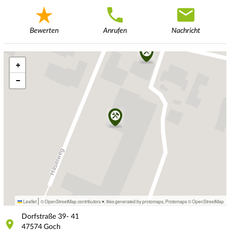
Bewerten
Anrufen
Nachricht
+
−
|
Leaflet
© OpenStreetMap contributors ♥,
tiles generated by protomaps
,
Protomaps
©
OpenStreetMap
Dorfstraße
39- 41
47574
Goch